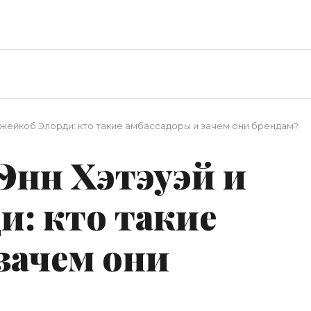
Джейкоб Элорди: кто такие амбассадоры и зачем они брендам?
Энн Хэтэуэй и
и: кто такие
зачем они