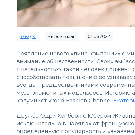
Звёзды
Читать
3
мин
01.06.2022
Появление нового «лица компании» с м
внимание общественности. Своих амбас
тщательностью: такой человек должен п
способствовать повышению её узнаваемос
всегда: предшественниками современны
музы знаменитых модельеров. Историю а
колумнист World Fashion Channel
Екатер
Дружба Одри Хепбёрн с Юбером Живанш
исключительно в нарядах от французско
определенную популярность и узнаваемо