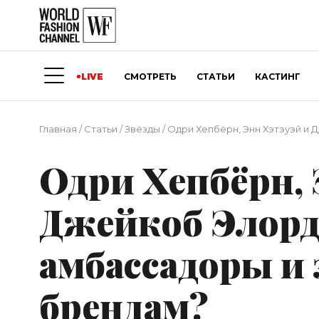
LIVE
СМОТРЕТЬ
СТАТЬИ
КАСТИНГ
Главная
/
Статьи
/
Звёзды
/
Одри Хепбёрн, Энн Хэтэуэй и 
Одри Хепбёрн, 
Джейкоб Элорд
амбассадоры и 
брендам?