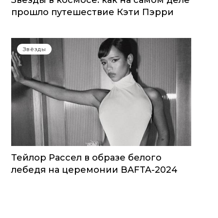
Звезды в космосе: как на самом деле
прошло путешествие Кэти Пэрри
Звёзды
Тейлор Рассел в образе белого
лебедя на церемонии BAFTA-2024