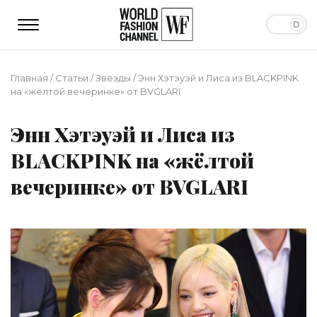
Главная
/
Статьи
/
Звёзды
/
Энн Хэтэуэй и Лиса из BLACKPINK
на «жëлтой вечеринке» от BVGLARI
Энн Хэтэуэй и Лиса из
BLACKPINK на «жëлтой
вечеринке» от BVGLARI