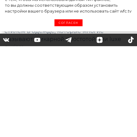
то вы должны соответствующим образом установить
настройки вашего браузера или не использовать сайт wfc.tv
СОГЛАСЕН
Шикарная простота:
Анджелина Джоли отмечает
47-ой день рождения
Одна из самых популярных голливудских
актрис отмечает сегодня 47-летие в кругу
детей и близких друзей. Помимо своих
ролей в кино Энджи известна уникальным
стилем в одежде, которые многие
называют шикарной простотой или luxe