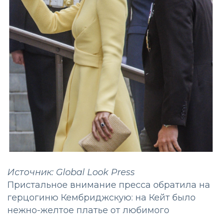
Источник: Global Look Press
Пристальное внимание пресса обратила на
герцогиню Кембриджскую: на Кейт было
нежно-желтое платье от любимого