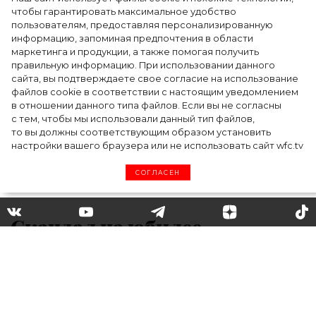
чтобы гарантировать максимальное удобство
пользователям, предоставляя персонализированную
информацию, запоминая предпочтения в области
Тейлор Рассел в образе белого лебедя на
маркетинга и продукции, а также помогая получить
церемонии BAFTA-2024
правильную информацию. При использовании данного
сайта, вы подтверждаете свое согласие на использование
файлов cookie в соответствии с настоящим уведомлением
в отношении данного типа файлов. Если вы не согласны
с тем, чтобы мы использовали данный тип файлов,
то вы должны соответствующим образом установить
настройки вашего браузера или не использовать сайт wfc.tv
СОГЛАСЕН
Скандал на юбилее
Елизаветы II: Меган и Гарри
не нашлось места рядом с
Королевой