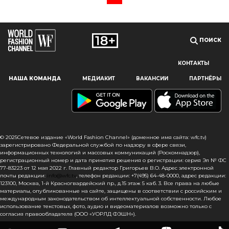
ПОИСК
КОНТАКТЫ
Наш сайт использует файлы cookie и похожие технологии,
НАША КОМАНДА
МЕДИАКИТ
ВАКАНСИИ
ПАРТНЁРЫ
чтобы гарантировать максимальное удобство
пользователям, предоставляя персонализированную
информацию, запоминая предпочтения в области
маркетинга и продукции, а также помогая получить
правильную информацию. При использовании данного
сайта, вы подтверждаете свое согласие на использование
© 2025Сетевое издание «World Fashion Channel» (доменное имя сайта: wfc.tv)
файлов cookie в соответствии с настоящим уведомлением
зарегистрировано Федеральной службой по надзору в сфере связи,
информационных технологий и массовых коммуникаций (Роскомнадзор),
в отношении данного типа файлов. Если вы не согласны
регистрационный номер и дата принятия решения о регистрации: серия Эл № ФС
с тем, чтобы мы использовали данный тип файлов,
77-83223 от 12 мая 2022 г. Главный редактор Григорьев В.О. Адрес электронной
то вы должны соответствующим образом установить
почты редакции:
info@wfc.tv
, телефон редакции: +7(495) 64-48-0000, адрес редакции:
123100, Москва, 1-й Красногвардейский пр., д.15 этаж 5 каб. 3. Все права на любые
настройки вашего браузера или не использовать сайт wfc.tv
материалы, опубликованные на сайте, защищены в соответствии с российским и
международным законодательством об интеллектуальной собственности. Любое
СОГЛАСЕН
использование текстовых, фото, аудио и видеоматериалов возможно только с
согласия правообладателя (ООО «УОРЛД ФЭШН»).