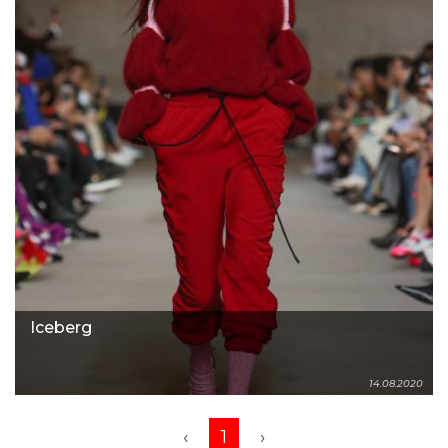
Iceberg
14.08.2020
‹
1
›