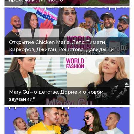
Открытие Chiсken Mafia. Лепс, Тимати,
Киркоров, Джиган, Решетова, Давидыч и
World fashion vlog 10"
Mary Gu – о детстве, Дорне и о новом
звучании"