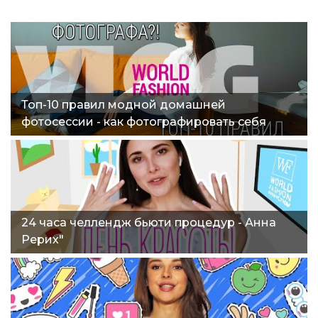
Топ-10 правил модной домашней
фотосессии - как фотографировать себя
дома."
24 часа челлендж бьюти процедур - Анна
Рерих"