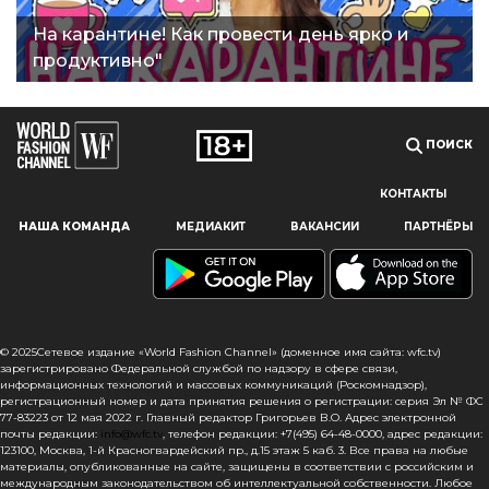
На карантине! Как провести день ярко и
продуктивно"
ПОИСК
КОНТАКТЫ
Наш сайт использует файлы cookie и похожие технологии,
НАША КОМАНДА
МЕДИАКИТ
ВАКАНСИИ
ПАРТНЁРЫ
чтобы гарантировать максимальное удобство
пользователям, предоставляя персонализированную
информацию, запоминая предпочтения в области
маркетинга и продукции, а также помогая получить
правильную информацию. При использовании данного
сайта, вы подтверждаете свое согласие на использование
© 2025Сетевое издание «World Fashion Channel» (доменное имя сайта: wfc.tv)
файлов cookie в соответствии с настоящим уведомлением
зарегистрировано Федеральной службой по надзору в сфере связи,
информационных технологий и массовых коммуникаций (Роскомнадзор),
в отношении данного типа файлов. Если вы не согласны
регистрационный номер и дата принятия решения о регистрации: серия Эл № ФС
с тем, чтобы мы использовали данный тип файлов,
77-83223 от 12 мая 2022 г. Главный редактор Григорьев В.О. Адрес электронной
то вы должны соответствующим образом установить
почты редакции:
info@wfc.tv
, телефон редакции: +7(495) 64-48-0000, адрес редакции:
123100, Москва, 1-й Красногвардейский пр., д.15 этаж 5 каб. 3. Все права на любые
настройки вашего браузера или не использовать сайт wfc.tv
материалы, опубликованные на сайте, защищены в соответствии с российским и
международным законодательством об интеллектуальной собственности. Любое