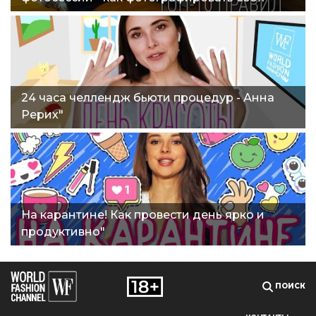
дома."
24 часа челлендж бьюти процедур - Анна
Рерих"
На карантине! Как провести день ярко и
продуктивно"
ПОИСК