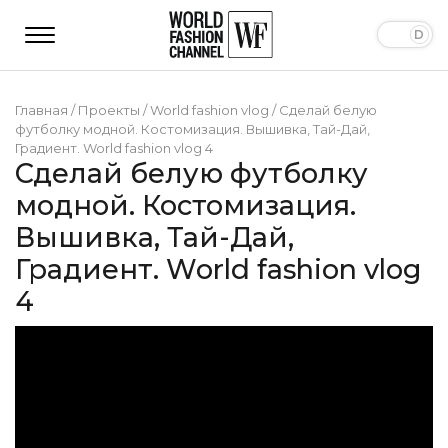
Главная
/
Проекты
/
World fashion vlog
/
Сделай белую
футболку модной. Костомизация. Вышивка, Тай-Дай,
Градиент. World fashion vlog 4
Сделай белую футболку
модной. Костомизация.
Вышивка, Тай-Дай,
Градиент. World fashion vlog
4