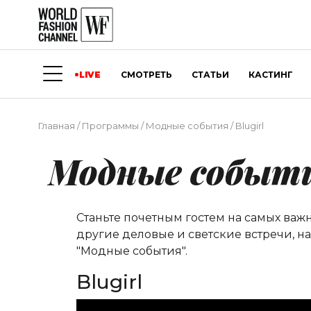
LIVE
СМОТРЕТЬ
СТАТЬИ
КАСТИНГ
Главная
/
Программы
/
Модные события
/
Blugirl
Модные событ
Станьте почетным гостем на самых важ
другие деловые и светские встречи, н
"Модные события".
Blugirl