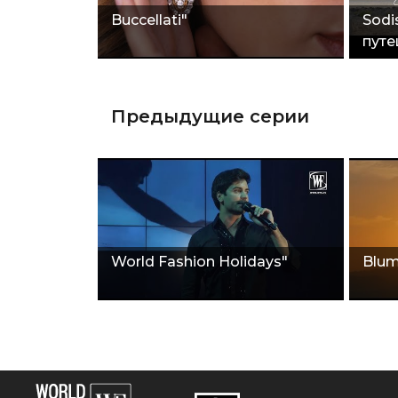
Buccellati"
Sodi
путе
Предыдущие серии
World Fashion Holidays"
Blum