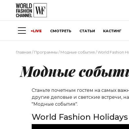
LIVE
СМОТРЕТЬ
СТАТЬИ
КАСТИНГ
Главная
/
Программы
/
Модные события
/
World Fashion H
Модные событ
Станьте почетным гостем на самых важ
другие деловые и светские встречи, н
"Модные события".
World Fashion Holidays