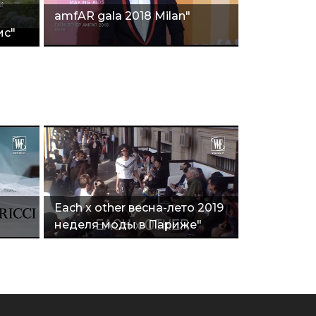
amfAR gala 2018 Milan"
ис"
Еach x other весна-лето 2019
неделя моды в Париже"