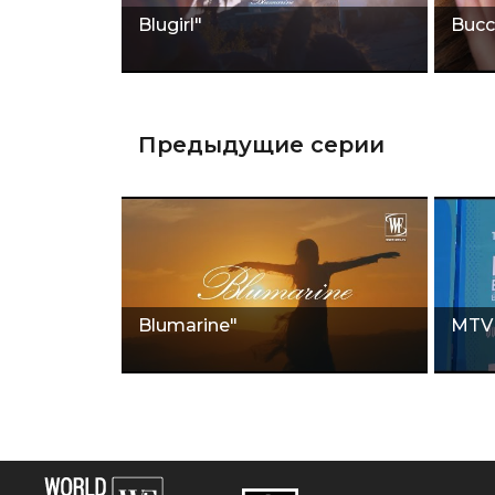
Blugirl"
Bucce
Предыдущие серии
Blumarine"
MTV 