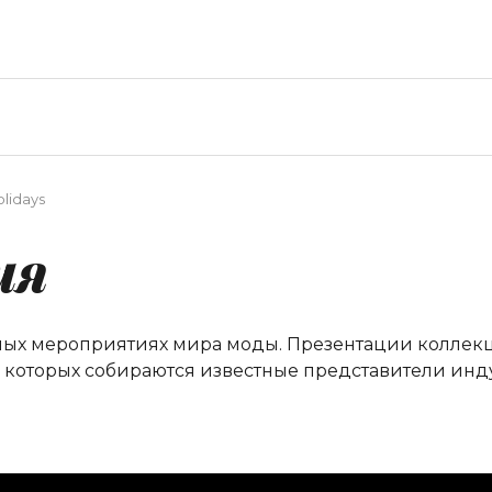
olidays
ия
ных мероприятиях мира моды. Презентации коллекци
а которых собираются известные представители инд