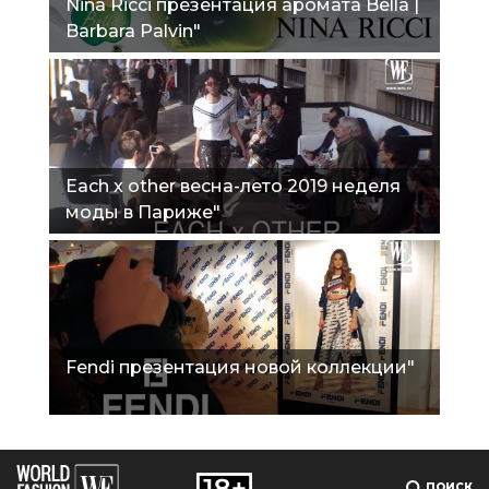
Nina Ricci презентация аромата Bella |
Barbara Palvin"
Еach x other весна-лето 2019 неделя
моды в Париже"
Fendi презентация новой коллекции"
ПОИСК