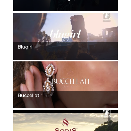
Blugirl"
Buccellati"