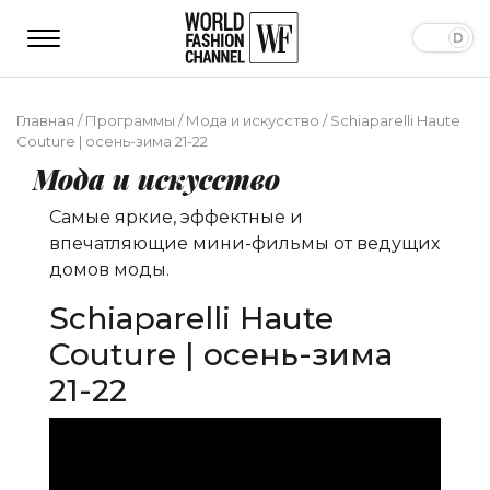
Главная
/
Программы
/
Мода и искусство
/
Schiaparelli Haute
Couture | осень-зима 21-22
Мода и искусство
Самые яркие, эффектные и
впечатляющие мини-фильмы от ведущих
домов моды.
Schiaparelli Haute
Couture | осень-зима
21-22