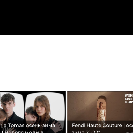
oria Tomas осень-зима
Fendi Haute Couture | ос
2 | Неделя моды в
зима 21-22"