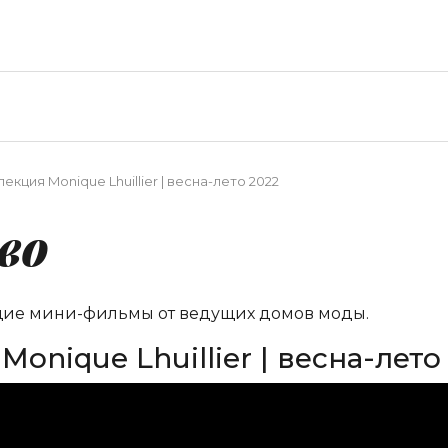
кция Monique Lhuillier | весна-лето 2022
во
щие мини-фильмы от ведущих домов моды.
onique Lhuillier | весна-лето