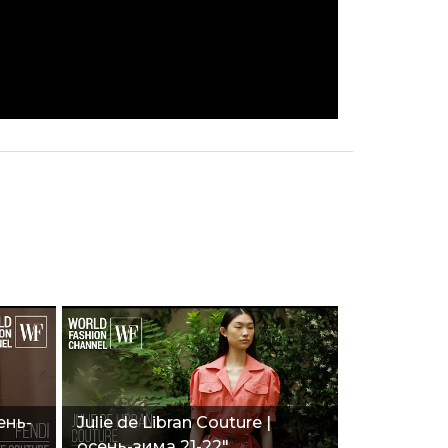
ень-
Julie de Libran Couture |
осень-зима 21-22"