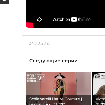
24.08.2021
Следующие серии
Schiaparelli Haute Couture |
Vict
осень-зима 21-22"
21-2