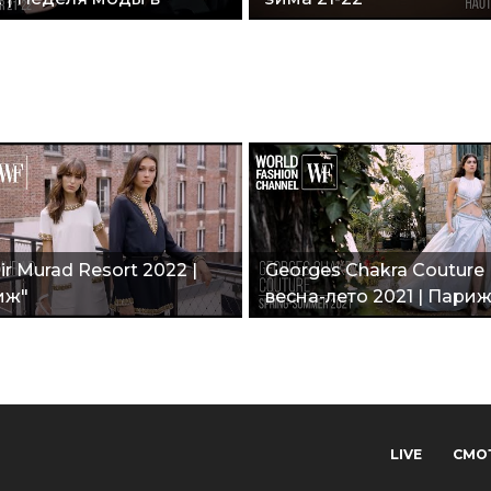
иже"
ir Murad Resort 2022 |
Georges Chakra Couture
иж"
весна-лето 2021 | Париж
LIVE
СМО